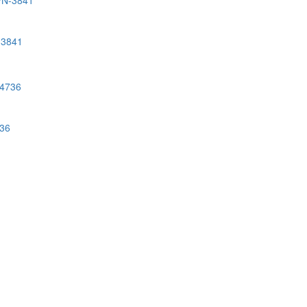
-3841
736