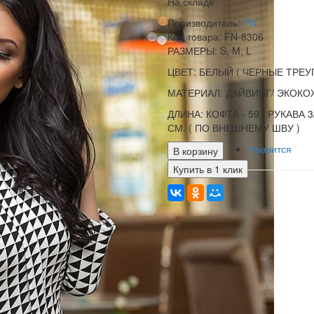
На складе
Производитель:
FN
Код товара:
FN-8306
РАЗМЕРЫ: S, M, L
ЦВЕТ: БЕЛЫЙ ( ЧЕРНЫЕ ТРЕУ
МАТЕРИАЛ: ДАЙВИНГ/ ЭКОКО
ДЛИНА: КОФТА - 59 / РУКАВА 
СМ. ( ПО ВНЕШНЕМУ ШВУ )
Нравится
В корзину
Купить в 1 клик