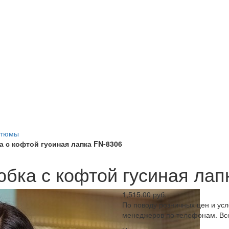
стюмы
 с кофтой гусиная лапка FN-8306
бка с кофтой гусиная лап
1,515.00 руб.
По поводу розничных цен и ус
менеджеров по телефонам. Все