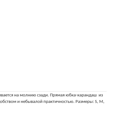
ивается на молнию сзади. Прямая юбка-карандаш из
удобством и небывалой практичностью. Размеры:
S
,
M
,