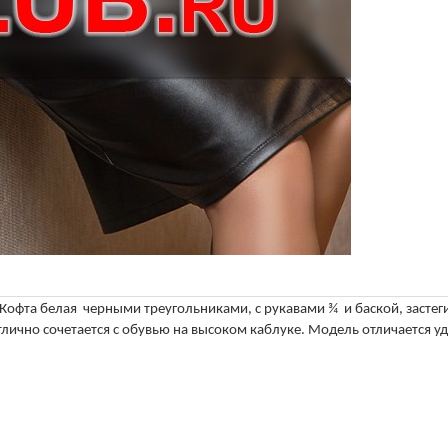
Кофта белая черными треугольниками, с рукавами ¾ и баской, застег
тлично сочетается с обувью на высоком каблуке. Модель отличается 