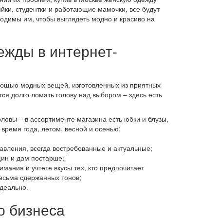
ки, студентки и работающие мамочки, все будут
ходимы им, чтобы выглядеть модно и красиво на
ежды в интернет-
мощью модных вещей, изготовленных из приятных
тся долго ломать голову над выбором – здесь есть
оловы – в ассортименте магазина есть юбки и блузы,
время года, летом, весной и осенью;
равления, всегда востребованные и актуальные;
ин и дам постарше;
имания и учтете вкусы тех, кто предпочитает
весьма сдержанных тонов;
деально.
о бизнеса