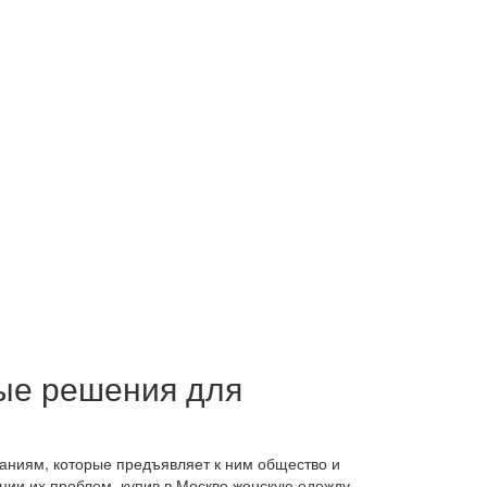
ые решения для
аниям, которые предъявляет к ним общество и
ии их проблем, купив в Москве женскую одежду