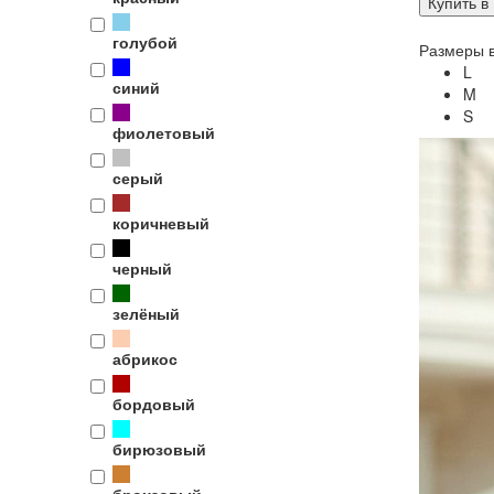
Купить в 
голубой
Размеры в
L
синий
M
S
фиолетовый
серый
коричневый
черный
зелёный
абрикос
бордовый
бирюзовый
бронзовый