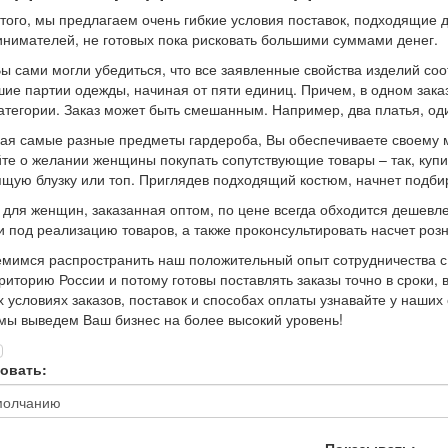
того, мы предлагаем очень гибкие условия поставок, подходящие 
нимателей, не готовых пока рисковать большими суммами денег.
ы сами могли убедиться, что все заявленные свойства изделий соо
ие партии одежды, начиная от пяти единиц. Причем, в одном зака
атегории. Заказ может быть смешанным. Например, два платья, один
ая самые разные предметы гардероба, Вы обеспечиваете своему м
те о желании женщины покупать сопутствующие товары – так, купив
щую блузку или топ. Приглядев подходящий костюм, начнет подбира
для женщин, заказанная оптом, по цене всегда обходится дешевле.
и под реализацию товаров, а также проконсультировать насчет роз
мимся распространить наш положительный опыт сотрудничества с 
риторию России и потому готовы поставлять заказы точно в сроки,
х условиях заказов, поставок и способах оплаты узнавайте у наши
мы выведем Ваш бизнес на более высокий уровень!
овать:
Показывать: