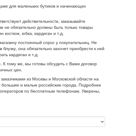
даже для маленьких бутиков и начинающих
тветствуют действительности, заказывайте
зе не обязательно должны быть только товары
 костюм, юбка, кардиган и т.д.
агазину постоянный спрос у покупательниц. Не
 блузку, она обязательно захочет приобрести к ней
ть кардиган и т.д.
 К тому же, мы готовы обсудить с Вами договор
ничных цен.
заказчиками из Москвы и Московской области на
 в большие и малые российские города. Подробнее
х операторов по бесплатным телефонам. Уверены,