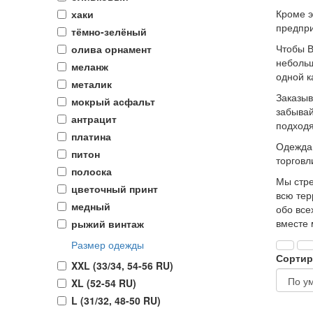
Кроме э
хаки
предпри
тёмно-зелёный
Чтобы В
олива орнамент
небольш
меланж
одной к
металик
Заказыв
мокрый асфальт
забывай
антрацит
подходя
платина
Одежда 
питон
торговл
полоска
Мы стре
цветочный принт
всю тер
медный
обо все
вместе 
рыжий винтаж
Размер одежды
Сортир
XXL (33/34, 54-56 RU)
XL (52-54 RU)
L (31/32, 48-50 RU)