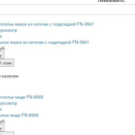
просмотр
е
атье макси из сеточки с подкладкой FN-3841
уб.
у
1 клик
 наличии
просмотр
е
атье миди FN-8569
уб.
у