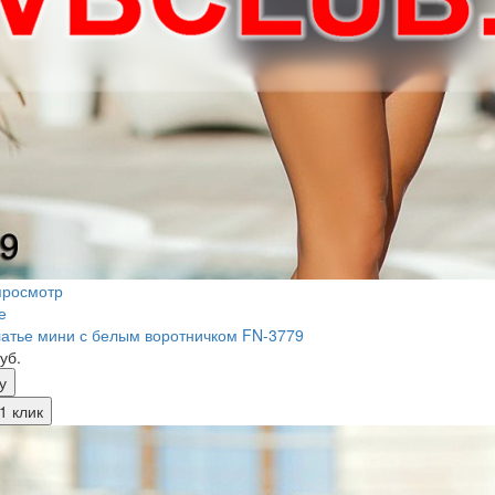
просмотр
е
атье мини с белым воротничком FN-3779
уб.
у
1 клик