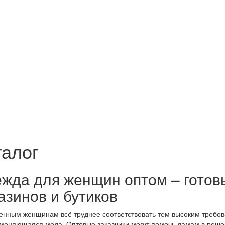
талог
жда для женщин оптом – готов
азинов и бутиков
нным женщинам всё труднее соответствовать тем высоким требов
меняющаяся мода. Оптовые заказчики могут помочь дамам в решен