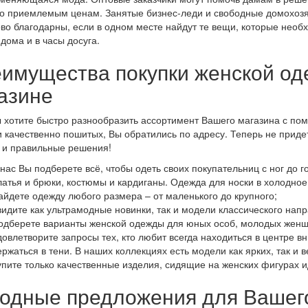
о приемлемым ценам. Занятые бизнес-леди и свободные домохозяй
во благодарны, если в одном месте найдут те вещи, которые необ
 дома и в часы досуга.
имущества покупки женской од
азине
 хотите быстро разнообразить ассортимент Вашего магазина с по
и качественно пошитых, Вы обратились по адресу. Теперь не приде
 и правильные решения!
 нас Вы подберете всё, чтобы одеть своих покупательниц с ног до г
латья и брюки, костюмы и кардиганы. Одежда для носки в холодное 
айдете одежду любого размера – от маленького до крупного;
видите как ультрамодные новинки, так и модели классического нап
одберете варианты женской одежды для юных особ, молодых женщ
довлетворите запросы тех, кто любит всегда находиться в центре вн
ержаться в тени. В наших коллекциях есть модели как ярких, так и 
упите только качественные изделия, сидящие на женских фигурах и
одные предложения для Вашег