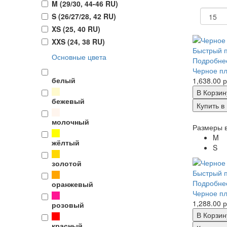
M (29/30, 44-46 RU)
S (26/27/28, 42 RU)
XS (25, 40 RU)
XXS (24, 38 RU)
Быстрый 
Основные цвета
Подробне
Черное пл
белый
1,638.00 р
В Корзин
бежевый
Купить в 
молочный
Размеры в
M
жёлтый
S
золотой
Быстрый 
Подробне
оранжевый
Черное пл
1,288.00 р
розовый
В Корзин
красный