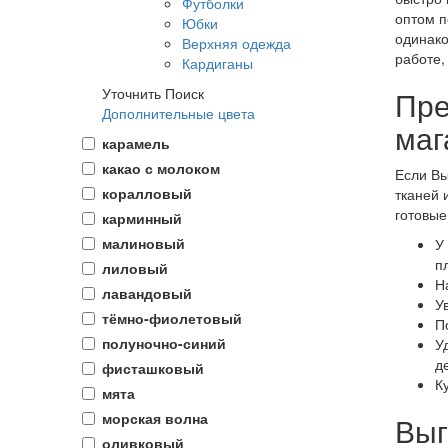
Футболки
оптом п
Юбки
одинако
Верхняя одежда
работе,
Кардиганы
Уточнить Поиск
Пре
Дополнительные цвета
маг
карамель
какао с молоком
Если Вы
коралловый
тканей 
готовые
карминный
малиновый
У
п
лиловый
Н
лавандовый
У
тёмно-фиолетовый
П
полуночно-синий
У
д
фисташковый
К
мята
морская волна
Выг
оливковый