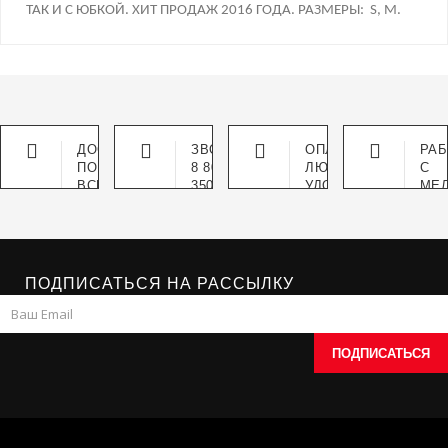
ТАК И С ЮБКОЙ. ХИТ ПРОДАЖ 2016 ГОДА. РАЗМЕРЫ:
S
,
M
.
ДОСТАВКА
ЗВОНИТЕ
ОПЛАТА
РА
ПО
8 800
ЛЮБЫМ
С
ВСЕЙ
3502310
УДОБНЫМ
МЕ
РОССИИ
СПОСОБОМ
ОП
ОТ
5
ЕД
ПОДПИСАТЬСЯ НА РАССЫЛКУ